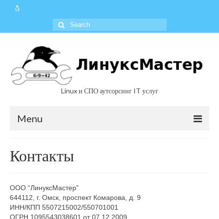
Linux и СПО аутсорсинг IT услуг
Menu
Услуги
Контакты
Решения
Документы
ООО “ЛинуксМастер”
644112, г. Омск, проспект Комарова, д. 9
Контакты
ИНН/КПП 5507215002/550701001
ОГРН 1095543038601 от 07.12.2009