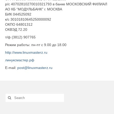
р/c 40702810270010321793 в банке МОСКОВСКИЙ ФИЛИАЛ
АО КБ “МОДУЛЬБАНК” г. МОСКВА
БИК 044525092
к/с 30101810645250000092
ОКПО 64801312
ОКВЭД 72.20
т/ф (3812) 907765
Режим работы: пн-пт с 9.00 до 18.00
http://www.linuxmasterz.ru
линуксмастер.рф
E-mail:
post@linuxmasterz.ru